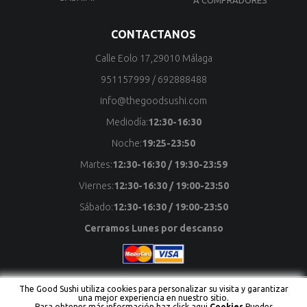
A COMPRADORES
CONTACTANOS
Calle Eolo 17,29010 Málaga
951157999
/
692888488
info@thegoodsushi.com
Mediodía:
12:30-16:30
Noche:
19:25-23:50
Martes:
12:30-16:30 / 19:30-23:59
Viernes:
12:30-16:30 / 19:00-23:50
Sábado:
12:30-16:30 / 19:00-23:50
Cerramos Lunes por descanso
The Good Sushi utiliza cookies para personalizar su visita y garantizar
una mejor experiencia en nuestro sitio.
Copyright © The Good Sushi Todos los derechos reservados
Para obtener más información haz click aqui
Cookies
.Puedes